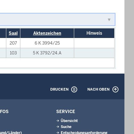
Saal
Aktenzeichen
Hinweis
207
6 K 3994/25
103
5 K 3792/24.A
DRUCKEN
NACH OBEN
NFOS
SERVICE
Übersicht
Suche
Bund/Länder)
Entscheidungsanforderung