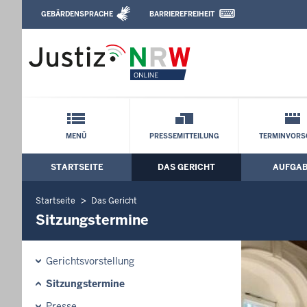
Direkt zum Inhalt
GEBÄRDENSPRACHE
BARRIEREFREIHEIT
Leichte Sprache, Gebärdensprachenvideo u
Verwaltungsgericht Arnsberg: Sitzungs
Schnellnavigation mit Volltext-Suche
MENÜ
PRESSEMITTEILUNG
TERMINVORS
STARTSEITE
DAS GERICHT
AUFGA
Hauptmenü: Hauptnavigation
Startseite
Das Gericht
Sitzungstermine
Gerichtsvorstellung
Sitzungstermine
Presse