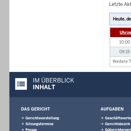
Letzte Akt
Uhrze
10:00
09:15
Weitere T
IM ÜBERBLICK
Justiz-Portal im Überblick:
INHALT
DAS GERICHT
AUFGABEN
Gerichtsvorstellung
Geschäftsverte
Sitzungstermine
Gerichtsbezirk
Presse
Güterichterver