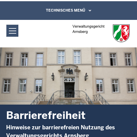
Direkt zum Inhalt
Verwaltungsgericht Arnsberg:
TECHNISCHES MENÜ
Leichte Sprache, Gebärdensprachenvideo
und Kontaktformular
Barrierefreiheit
Barrierefreiheit
Hinweise zur barrierefreien Nutzung des
Verwaltungsgerichts Arnsberg